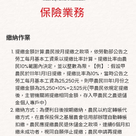
繳納作業
提繳金額計算:農民按月提繳之款項，依勞動部公告之
勞工每月基本工資乘以提繳比率計算。提繳比率由農
民10%範圍內決定，並以整數為限。【例】：假設甲
農民於111年1月1日提繳，提繳比率為10%，當時公告之
勞工每月基本工資為25,250元。則甲農民111年1月份之
提繳金額為25,250×10%=2,525元(甲農民依規定提繳
後，主管機關將提繳相同金額，存入甲農民之農退儲
金個人專戶中)
繳納方式：為便利日後按期繳納，農民以約定轉帳代
繳方式，在農保投保之基層農會信用部辦理自動轉帳
扣繳。農民應提繳農民退休儲金之款項，連續6個月扣
繳未成功者，視同自願停止提繳；農民申請再提繳