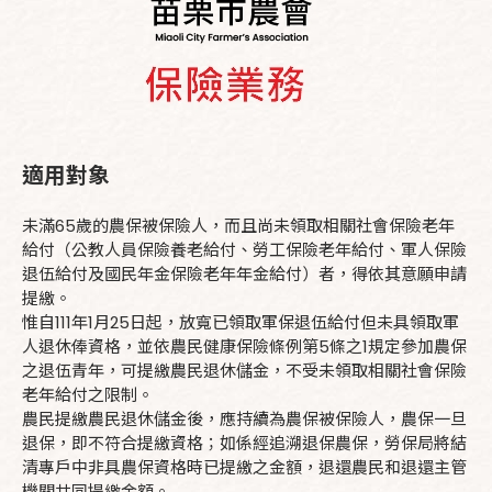
適用對象
未滿65歲的農保被保險人，而且尚未領取相關社會保險老年
給付（公教人員保險養老給付、勞工保險老年給付、軍人保險
退伍給付及國民年金保險老年年金給付）者，得依其意願申請
提繳。
惟自111年1月25日起，放寬已領取軍保退伍給付但未具領取軍
人退休俸資格，並依農民健康保險條例第5條之1規定參加農保
之退伍青年，可提繳農民退休儲金，不受未領取相關社會保險
老年給付之限制。
農民提繳農民退休儲金後，應持續為農保被保險人，農保一旦
退保，即不符合提繳資格；如係經追溯退保農保，勞保局將結
清專戶中非具農保資格時已提繳之金額，退還農民和退還主管
機關共同提繳金額。