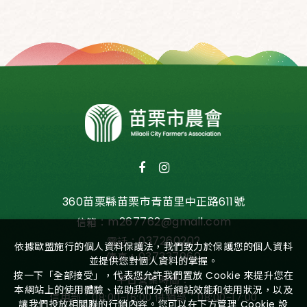
360苗栗縣苗栗市青苗里中正路611號
m267762@gmail.com
信箱：
037260202
電話：
依據歐盟施行的個人資料保護法，我們致力於保護您的個人資料
037337060
傳真：
並提供您對個人資料的掌握。
按一下「全部接受」，代表您允許我們置放 Cookie 來提升您在
平日營業時間：
本網站上的使用體驗、協助我們分析網站效能和使用狀況，以及
信用部：08:00~16:00 供銷部：08:00~17:00
讓我們投放相關聯的行銷內容。您可以在下方管理 Cookie 設