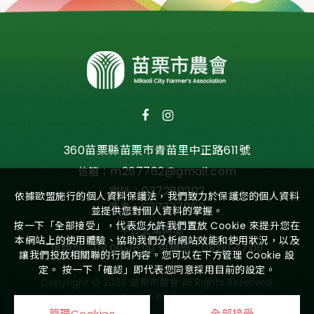
360苗栗縣苗栗市青苗里中正路611號
m267762@gmail.com
信箱：
037260202
電話：
依據歐盟施行的個人資料保護法，我們致力於保護您的個人資料
037337060
傳真：
並提供您對個人資料的掌握。
按一下「全部接受」，代表您允許我們置放 Cookie 來提升您在
平日營業時間：
本網站上的使用體驗、協助我們分析網站效能和使用狀況，以及
信用部：08:00~16:00 供銷部：08:00~17:00
讓我們投放相關聯的行銷內容。您可以在下方管理 Cookie 設
定。 按一下「確認」即代表您同意採用目前的設定。
Copyright ©
2026
苗栗市農會
All Rights Reserved.
Design
by
iBest
管理Cookies
全部接受