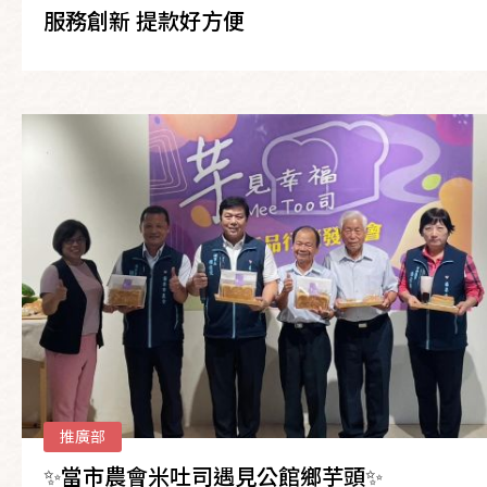
服務創新 提款好方便
推廣部
✨當市農會米吐司遇見公館鄉芋頭✨