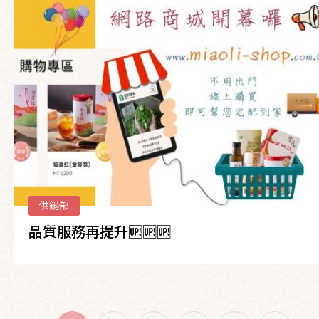
供銷部
品質服務再提升🆙🆙🆙