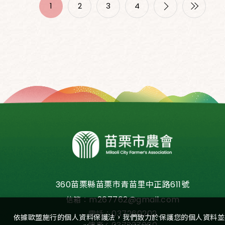
1
2
3
4
360苗栗縣苗栗市青苗里中正路611號
m267762@gmail.com
信箱：
037260202
電話：
依據歐盟施行的個人資料保護法，我們致力於保護您的個人資料並