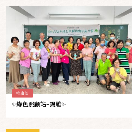
推廣部
✨綠色照顧站-錫雕✨