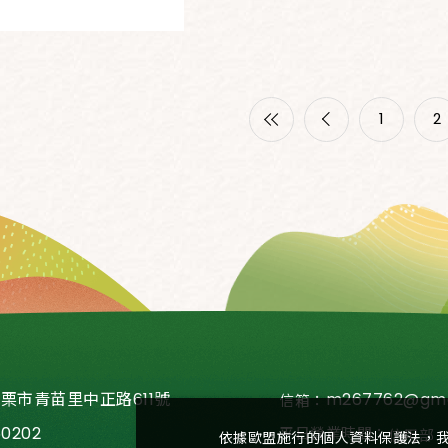
1
2
苗栗市青苗里中正路611號
m267762@gma
信箱：
60202
平日營業時間：
信用部：08
依據歐盟施行的個人資料保護法，